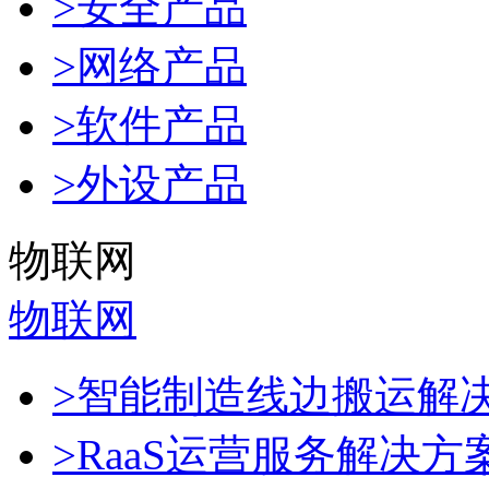
>安全产品
>网络产品
>软件产品
>外设产品
物联网
物联网
>智能制造线边搬运解
>RaaS运营服务解决方