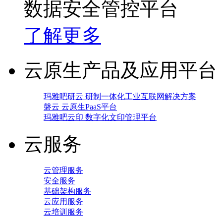
数据安全管控平台
了解更多
云原生产品及应用平台
玛雅吧研云 研制一体化工业互联网解决方案
磐云 云原生PaaS平台
玛雅吧云印 数字化文印管理平台
云服务
云管理服务
安全服务
基础架构服务
云应用服务
云培训服务