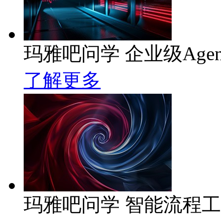
玛雅吧问学 企业级Age
了解更多
玛雅吧问学 智能流程