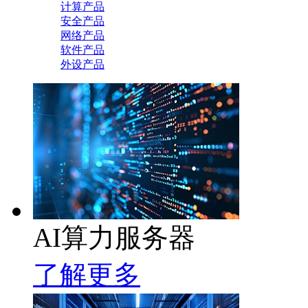
计算产品
安全产品
网络产品
软件产品
外设产品
AI算力服务器
了解更多