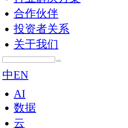
合作伙伴
投资者关系
关于我们
中
EN
AI
数据
云