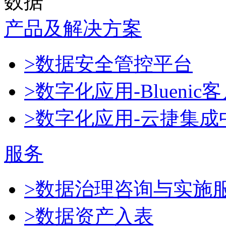
数据
产品及解决方案
>数据安全管控平台
>数字化应用-Blueni
>数字化应用-云捷集成
服务
>数据治理咨询与实施
>数据资产入表