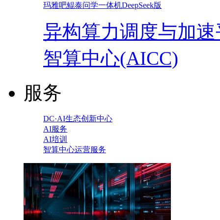
玛雅吧鲲泰问学一体机DeepSeek版
异构算力调度与加速
智算中心(AICC)
服务
DC·AI生态创新中心
AI服务
AI培训
智算中心运营服务