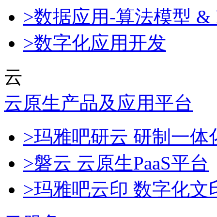
>数据应用-算法模型 & 
>数字化应用开发
云
云原生产品及应用平台
>玛雅吧研云 研制一
>磐云 云原生PaaS平台
>玛雅吧云印 数字化文